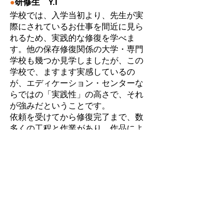
●
研修生 Y.I
学校では、入学当初より、先生が実
際にされているお仕事を間近に見ら
れるため、実践的な修復を学べま
す。他の保存修復関係の大学・専門
学校も幾つか見学しましたが、この
学校で、ますます実感しているの
が、エディケーション・センターな
らではの「実践性」の高さで、それ
が強みだということです。
依頼を受けてから修復完了まで、数
多くの工程と作業があり、作品によ
って千差万別です。一つでも多くの
ケースに携わることが、実感を伴っ
た知識を得て、経験を積み重ねる上
では非常に重要で、この学校は恵ま
れた環境であると痛感しています。
授業は原則土曜日のみなので、働き
ながら修復を学ぶことも可能です。
３年間で、修復の実技全般に加え、